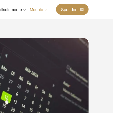
altselemente
Module
Spenden